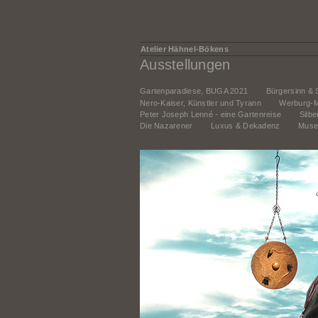
Atelier Hähnel-Bökens
Ausstellungen
Gartenparadiese, BUGA 2021
Bürgersinn & 
Nero-Kaiser, Künstler und Tyrann
Werburg-
Peter Joseph Lenné - eine Gartenreise
Silb
Die Nazarener
Luxus & Dekadenz
Muse