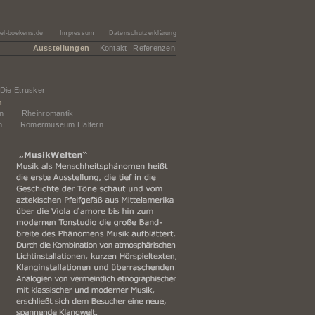
el-boekens.de
Impressum
Datenschutzerklärung
Ausstellungen
Kontakt
Referenzen
Die Etrusker
n
n
Rheinromantik
m
Römermuseum Haltern