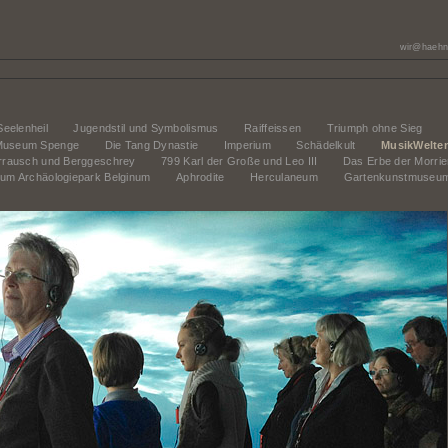
wir@haehn
Seelenheil
Jugendstil und Symbolismus
Raiffeissen
Triumph ohne Sieg
Museum Spenge
Die Tang Dynastie
Imperium
Schädelkult
MusikWelte
errausch und Berggeschrey
799 Karl der Große und Leo III
Das Erbe der Morrie
um Archäologiepark Belginum
Aphrodite
Herculaneum
Gartenkunstmuseu